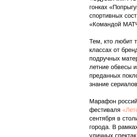
гонках «Попрыгу
спортивных сост
«Командой МАТ
Тем, кто любит 
классах от бре
подручных матер
летние обвесы и
преданных покл
знание сериало
Марафон россий
фестиваля
«Лет
сентября в стол
города. В рамка
уличных спектак