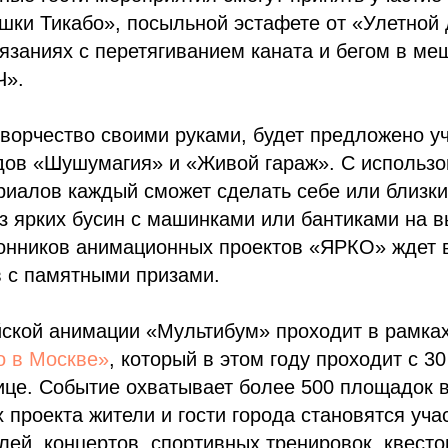
шки Тикабо», посыльной эстафете от «Улетной 
язаниях с перетягиванием каната и бегом в ме
Ч».
творчество своими руками, будет предложено уч
ндов «Шушумагия» и «Живой гараж». С использ
иалов каждый сможет сделать себе или близки
з ярких бусин с машинками или бантиками на в
онников анимационных проектов «ЯРКО» ждет 
в с памятными призами.
ской анимации «Мультибум» проходит в рамка
о в Москве»
, который в этом году проходит с 30
ице. Событие охватывает более 500 площадок в
х проекта жители и гости города становятся уч
лей, концертов, спортивных тренировок, квесто