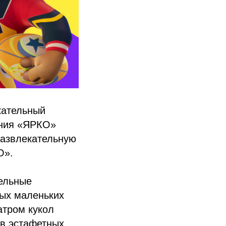
кательный
ания «ЯРКО»
развлекательную
О».
ельные
мых маленьких
атром кукол
 в эстафетных