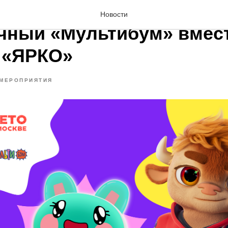
ЛЕТО. 5 ЛЕТ ЯРКО»:
Новости
чный «Мультибум» вмест
 «ЯРКО»
МЕРОПРИЯТИЯ