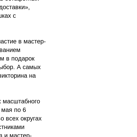
доставки»,
шках с
астие в мастер-
ованием
м в подарок
ыбор. А самых
викторина на
х масштабного
 мая по 6
о всех округах
астниками
в и мастер-