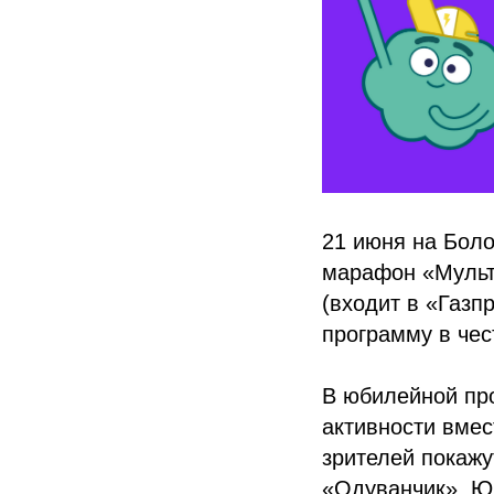
21 июня на Бол
марафон «Мульт
(входит в «Газ
программу в че
В юбилейной пр
активности вме
зрителей покажу
«Одуванчик». Юн