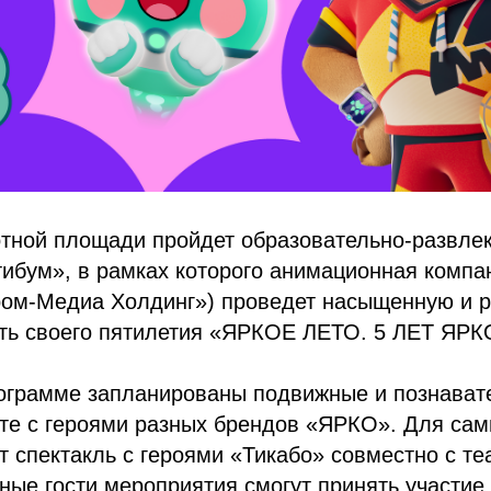
отной площади пройдет образовательно-развле
ибум», в рамках которого анимационная комп
пром-Медиа Холдинг») проведет насыщенную и 
сть своего пятилетия «ЯРКОЕ ЛЕТО. 5 ЛЕТ ЯРК
ограмме запланированы подвижные и познават
сте с героями разных брендов «ЯРКО». Для са
т спектакль с героями «Тикабо» совместно с те
ые гости мероприятия смогут принять участие