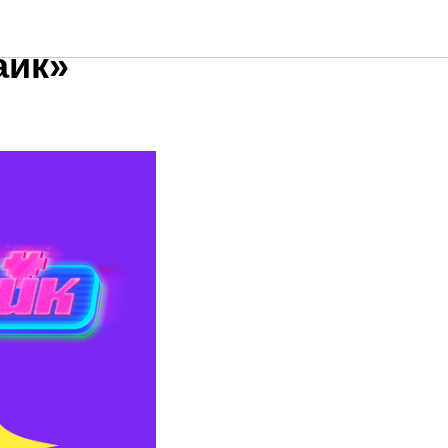
еры
айк»