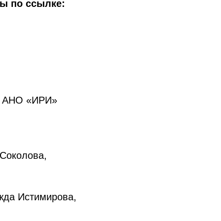
ы по ссылке:
е АНО «ИРИ»
 Соколова,
жда Истимирова,