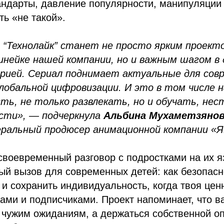
андарты, давление популярности, манипуляции
ть «не такой».
 “Технолайк” станет не просто ярким проект
инейке нашей компании, но и важным шагом в 
рией. Сериал поднимает актуальные для сов
глобальной цифровизации. И это в том числе 
ь, не только развлекать, но и обучать, нес
сти», — подчеркнула
Альбина Мухаметзяно
еральный продюсер анимационной компании «
воевременный разговор с подростками на их я
ый вызов для современных детей: как безопасн
и сохранить индивидуальность, когда твоя цен
ами и подписчиками. Проект напоминает, что в
 чужим ожиданиям, а держаться собственной о