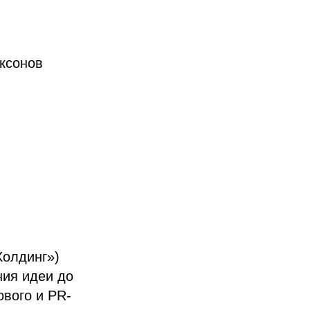
ксонов
Холдинг»)
ния идеи до
ового и PR-