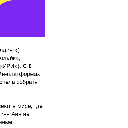
лдинг»)
олайк»,
 «ИРИ»).
С 8
айн-платформах
спела собрать
леют в мире, где
оиня Аня не
анные