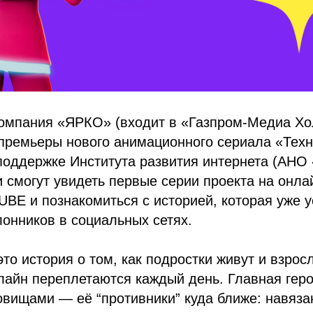
омпания «ЯРКО» (входит в «Газпром-Медиа Хо
премьеры нового анимационного сериала «Техн
поддержке Института развития интернета (АНО
 смогут увидеть первые серии проекта на онл
E и познакомиться с историей, которая уже у
онников в социальных сетях.
то история о том, как подростки живут и взрос
лайн переплетаются каждый день. Главная гер
овищами — её “противники” куда ближе: навяз