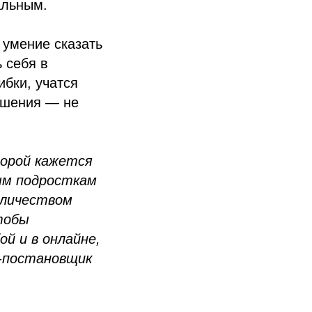
альным.
 умение сказать
 себя в
бки, учатся
ешения — не
порой кажется
ым подросткам
оличеством
тобы
й и в онлайне,
р-постановщик