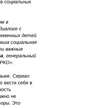
 в социальных
ом в
диалоге с
ременных детей
наша социальная
ти важные
ва
, генеральный
ЯРКО».
зыке. Сериал
о вести себя в
ность
ажно не
поры. Это