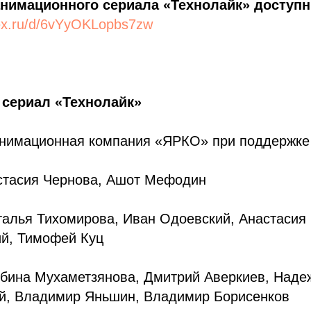
анимационного сериала «Технолайк» доступн
dex.ru/d/6vYyOKLopbs7zw
сериал «Технолайк»
анимационная компания «ЯРКО» при поддержк
стасия Чернова, Ашот Мефодин
талья Тихомирова, Иван Одоевский, Анастасия
ий, Тимофей Куц
бина Мухаметзянова, Дмитрий Аверкиев, Наде
ий, Владимир Яньшин, Владимир Борисенков