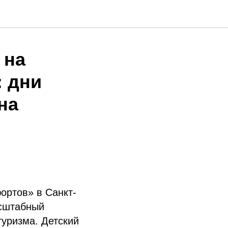
 на
: дни
на
ортов» в Санкт-
асштабный
уризма. Детский