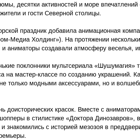
тюмы, десятки активностей и море впечатлений
жители и гости Северной столицы.
морской праздник добавила анимационная комп
пром-Медиа Холдинг»). На протяжении несколь
 и аниматоры создавали атмосферу веселья, иг
енькие поклонники мультсериала «Шушумагия» 
а на мастер-классе по созданию украшений. К
 не только модными аксессуарами, но и волше
нь доисторических красок. Вместе с аниматора
шопперы в стилистике «Доктора Динозавров», 
 и знакомились с историей мезозоя в преддве
ремьеры.