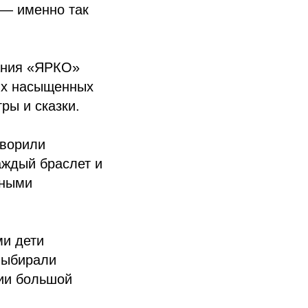
 — именно так
ания «ЯРКО»
ких насыщенных
ры и сказки.
творили
аждый браслет и
бными
ми дети
выбирали
рии большой