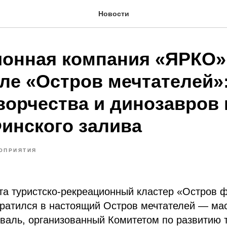
Новости
онная компания «ЯРКО»
ле «Остров мечтателей»
ворчества и динозавров 
Финского залива
ОПРИЯТИЯ
ста туристско-рекреационный кластер «Остров ф
вратился в настоящий Остров мечтателей — м
аль, организованный Комитетом по развитию т