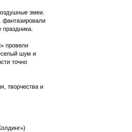
воздушные змеи.
, фантазировали
е праздника.
Ч» провели
еселый шум и
сти точно
я, творчества и
Холдинг»)