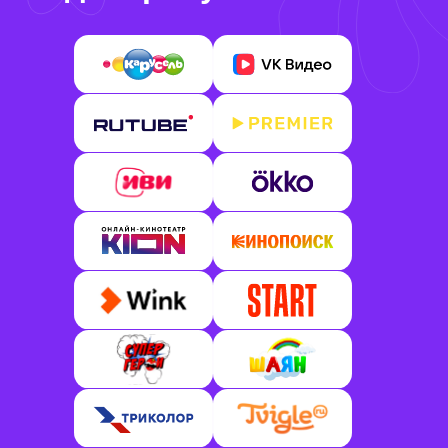
Живой гараж
Обычный мальчишка после переезда
в новый дом случайно активирует
Живой гараж
Дракоша Тоша
Дракоша Тоша готов отправиться