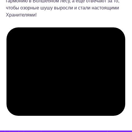
гармонию в Волшебном лесу, а еще отвечают за то,
чтобы озорные шушу выросли и стали настоящими
Хранителями!
О бренде
Жанр
Фэнтези, Приключения
Аудитория
Количество серий
4-6 лет, девочки
52
Хронометраж серии
6,5 минут