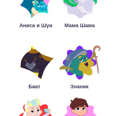
Аниса и Шуи
Мама Шама
Баат
Знаник